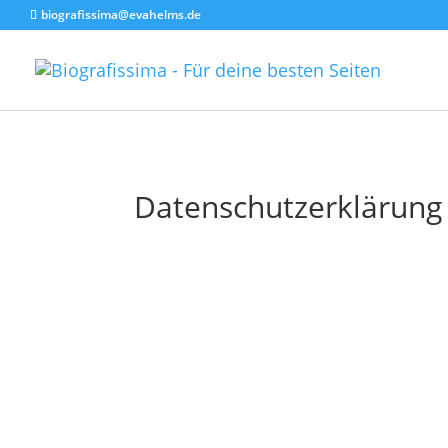
biografissima@evahelms.de
Datenschutz­erklärung