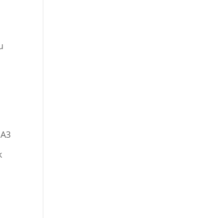
u
 A3
k