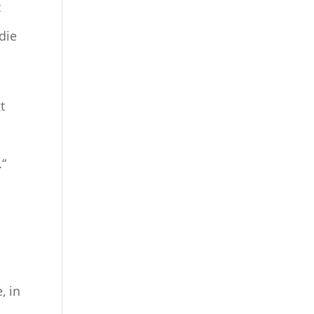
t
die
t
.“
, in