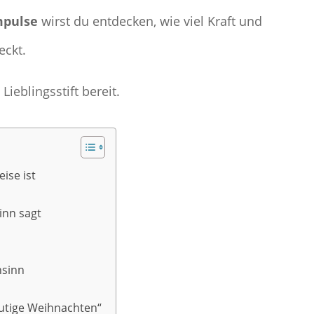
mpulse
wirst du entdecken, wie viel Kraft und
eckt.
ieblingsstift bereit.
ise ist
inn sagt
nsinn
utige Weihnachten“