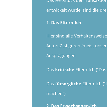
Das Herzstück der Transaktio
entwickelt wurde,
sind die dre
Das Eltern-Ich
Hier sind alle Verhaltensweis
Autoritätsfiguren (meist unse
Ausprägungen:
Das
kritische
Eltern-Ich ("Das
Das
fürsorgliche
Eltern-Ich ("
machen")
Das Erwachsenen-Ich